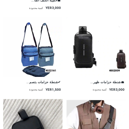
💼حقيبة الكتف الفا...
YER3,000
كمية محدودة
💼شنطة حزامات ظهر...
✔شنطة حزامات بتصم...
YER1,500
YER3,000
كمية محدودة
كمية محدودة