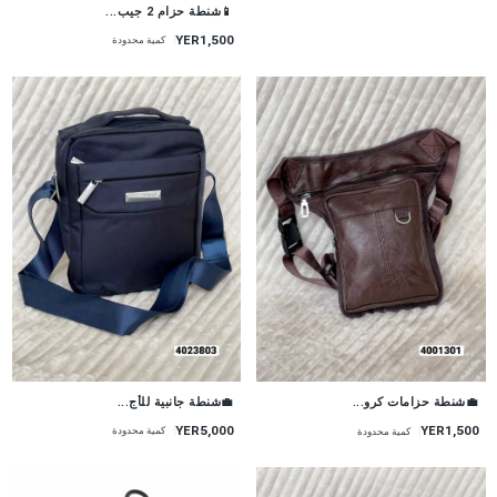
📱شنطة حزام 2 جيب...
YER1,500
كمية محدودة
💼شنطة جانبية للأج...
💼شنطة حزامات كرو...
YER5,000
YER1,500
كمية محدودة
كمية محدودة