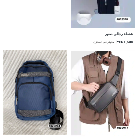
شنطة رجالي صغير
YER1,500
متوفر في المخزن