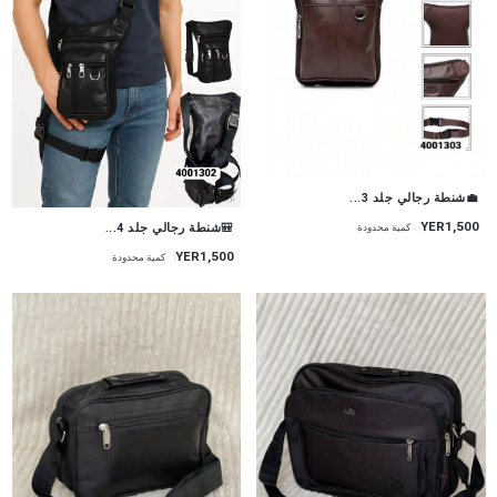
💼شنطة رجالي جلد 3...
YER1,500
🎒شنطة رجالي جلد 4...
كمية محدودة
YER1,500
كمية محدودة