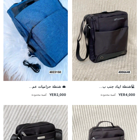
💻شنطة ايباد جنب ب...
💼 شنطة حزاميات عم...
YER2,000
YER4,000
كمية محدودة
كمية محدودة