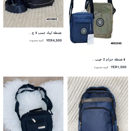
شنطة ايباد جمب 4 ج...
YER4,500
كمية محدودة
📱شنطة حزام 2 جيب...
YER1,500
كمية محدودة