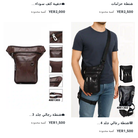
💼حقيبة كتف سوداء...
شنطة حزامات
YER2,000
YER2,500
كمية محدودة
كمية محدودة
💼شنطة رجالي جلد 3...
YER1,500
🎒شنطة رجالي جلد 4...
كمية محدودة
YER1,500
كمية محدودة