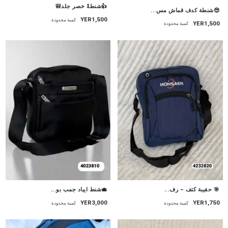
👍شنطةً خصر جلد🎒
😎شنطة كدف قماش مس...
YER1,500
كمية محدودة
YER1,500
كمية محدودة
🎯 حقيبة كتف – رف...
💼شنط ايباد جمب بو...
YER1,750
YER3,000
كمية محدودة
كمية محدودة