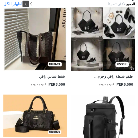
اظهار الكل
الجميع
الأعلى تصنيفاً
طقم شنطة راقي وجزم...
شنط شبابي راقي
YER3,000
YER5,000
كمية محدودة
كمية محدودة