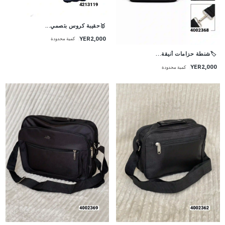
🥇حقيبة كروس بتصمي...
YER2,000
كمية محدودة
🏷شنطة حزامات أنيقة...
YER2,000
كمية محدودة