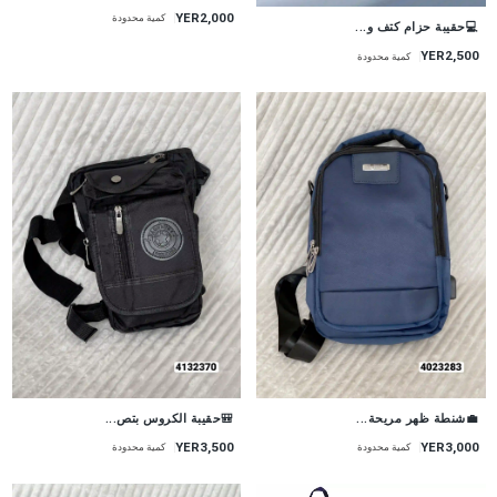
YER2,000
كمية محدودة
💻حقيبة حزام كتف و...
YER2,500
كمية محدودة
💼شنطة ظهر مريحة...
🎒حقيبة الكروس بتص...
YER3,000
YER3,500
كمية محدودة
كمية محدودة