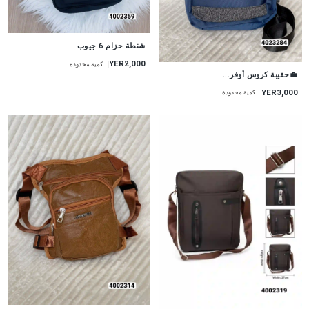
شنطة حزام 6 جيوب
YER2,000
كمية محدودة
💼حقيبة كروس أوفر...
YER3,000
كمية محدودة