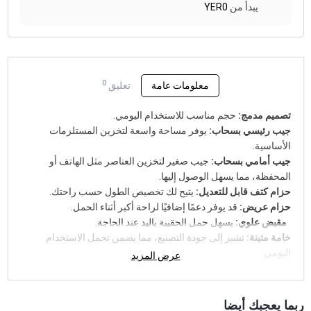
يبدأ من
YER0
0
معلومات عامة
تعليق
تصميم مدمج:
حجم مناسب للاستخدام اليومي.
جيب رئيسي بسحاب:
يوفر مساحة واسعة لتخزين المستلزمات
الأساسية.
جيب أمامي بسحاب:
جيب صغير لتخزين العناصر مثل الهاتف أو
المحفظة، مما يسهل الوصول إليها.
حزام كتف قابل للتعديل:
يتيح لك تخصيص الطول حسب راحتك.
حزام عريض:
قد يوفر دعمًا إضافيًا لراحة أكبر أثناء الحمل.
مقبض علوي:
يسهل حمل الحقيبة باليد عند الحاجة.
خامة متينة:
تشير إلى جودة التصنيع، مما يضمن تحمل الاستخدام
اليومي.
عرض المزيد
استمتع بالأناقة والراحة مع هذه الحقيبة الكروس المثالية لكل
المناسبات!
ربما يعجبك أيضا