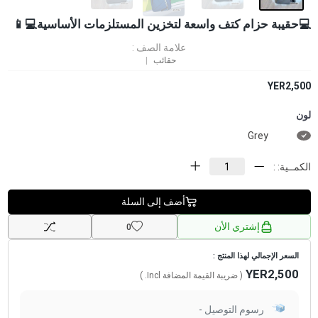
💻حقيبة حزام كتف واسعة لتخزين المستلزمات الأساسية💻📱
علامة الصف :
حقائب
YER2,500
لون
Grey
الكمــية: :
أضف إلى السلة
إشتري الأن
0
السعر الإجمالي لهذا المنتج :
YER2,500
( ضريبة القيمة المضافة
Incl.
)
رسوم التوصيل -