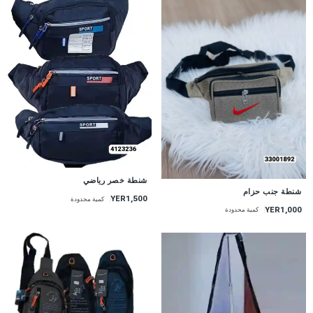
شنطة خصر رياضي
شنطة جنب حزام
YER1,500
كمية محدودة
YER1,000
كمية محدودة