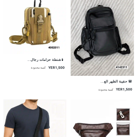
📱شنطة حزامات رجال...
YER1,500
كمية محدودة
🎒 حقيبة الظهر الع...
YER1,500
كمية محدودة