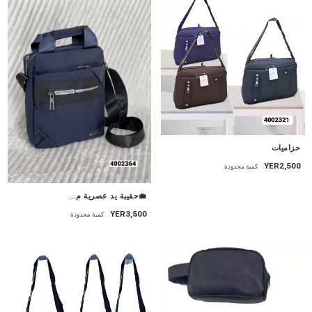
حزاميات
YER2,500
كمية محدودة
💼حقيبة يد عصرية م...
YER3,500
كمية محدودة