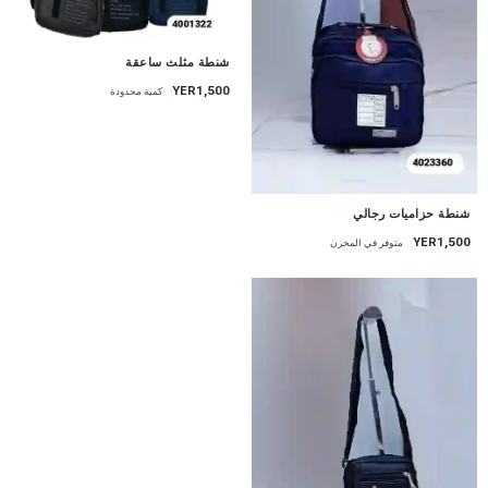
شنطة مثلث ساعقة
YER1,500
كمية محدودة
شنطة حزاميات رجالي
YER1,500
متوفر في المخزن