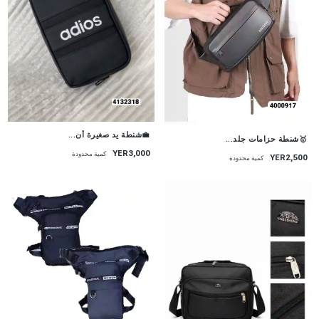
💼شنطة يد صغيرة أن...
🥇شنطة حزامات جلد...
YER3,000
كمية محدودة
YER2,500
كمية محدودة