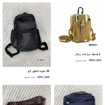
📱شنطة حزامات رجال...
YER1,500
كمية محدودة
🎒 حقيبة الظهر الع...
YER1,500
كمية محدودة