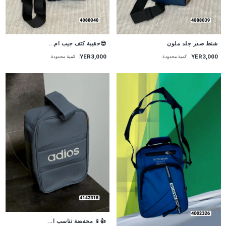
شنط صدر جلد ملون
😎حقيبة كتف جيب ام...
YER3,000
YER3,000
كمية محدودة
كمية محدودة
👍📱 محفضة تناسب ا...