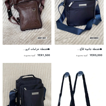
💼شنطة جانبية للأج...
💼شنطة حزامات كرو...
YER5,000
YER1,500
كمية محدودة
كمية محدودة