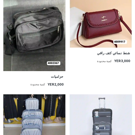
شنط نسائي كتف راقي
YER3,000
كمية محدودة
حزاميات
YER2,000
كمية محدودة