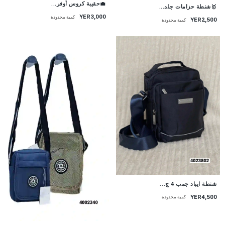
💼حقيبة كروس أوفر...
🥇شنطة حزامات جلد...
YER3,000
كمية محدودة
YER2,500
كمية محدودة
شنطة ايباد جمب 4 ج...
YER4,500
كمية محدودة