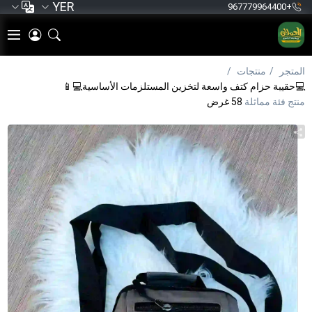
YER
+967779964400
المتجر
منتجات
💻حقيبة حزام كتف واسعة لتخزين المستلزمات الأساسية💻📱
منتج فئة مماثلة
58 غرض