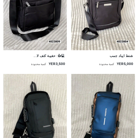
شنط ايباد جمب
💻👍: حقيبة كتف لا...
YER5,000
YER3,500
كمية محدودة
كمية محدودة