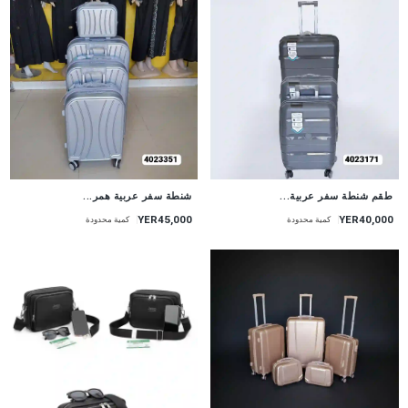
طقم شنطة سفر عربية...
شنطة سفر عربية همر...
YER45,000
YER40,000
كمية محدودة
كمية محدودة