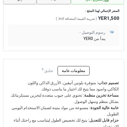
السعر الإجمالي لهذا المنتج :
YER1,500
( ضريبة القيمة المضافة
Incl.
)
رسوم التوصيل -
يبدأ من
YER0
0
معلومات عامة
تعليق
تصميم جذاب:
متوفرة بلونين أنيقين، الأزرق الداكن واللون
الكاكي،واسود مما يتيح لك اختيار ما يناسب ذوقك.
مساحة تخزين منظمة:
تحتوي على جيوب متعددة لتخزين مستلزماتك
بشكل منظم وسهل الوصول.
خامة عالية الجودة:
مصنوعة من مواد متينة لضمان الاستخدام اليومي
الطويل.
حزام قابل للتعديل:
يتيح لك تخصيص الطول ليتناسب مع راحتك أثناء
الاستخدام.