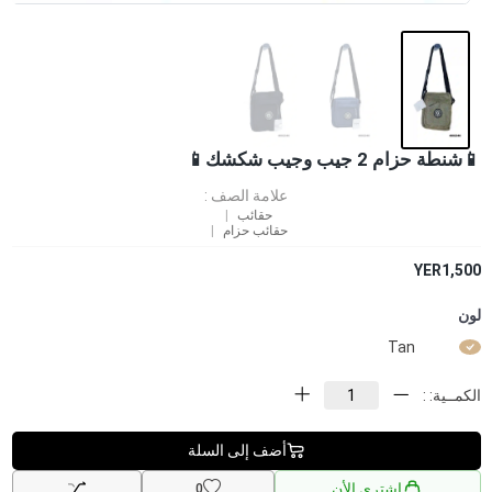
📱شنطة حزام 2 جيب وجيب شكشك📱
علامة الصف :
حقائب
حقائب حزام
YER1,500
لون
Tan
الكمــية: :
أضف إلى السلة
إشتري الأن
0