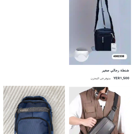
شنطة رجالي صغير
YER1,500
متوفر في المخزن