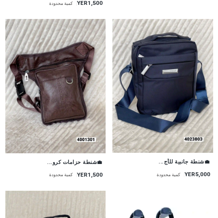
YER1,500
كمية محدودة
💼شنطة جانبية للأج...
💼شنطة حزامات كرو...
YER5,000
YER1,500
كمية محدودة
كمية محدودة