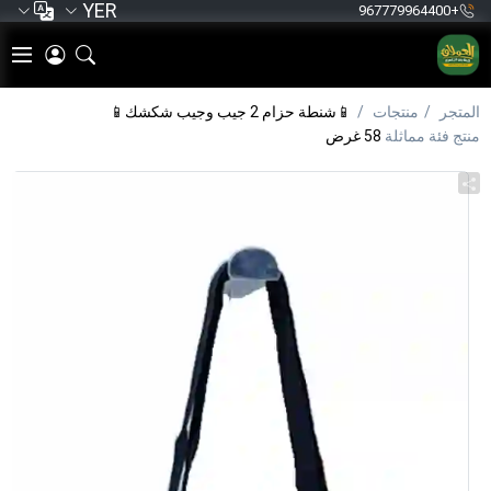
YER
+967779964400
المتجر
منتجات
📱شنطة حزام 2 جيب وجيب شكشك📱
منتج فئة مماثلة
58 غرض