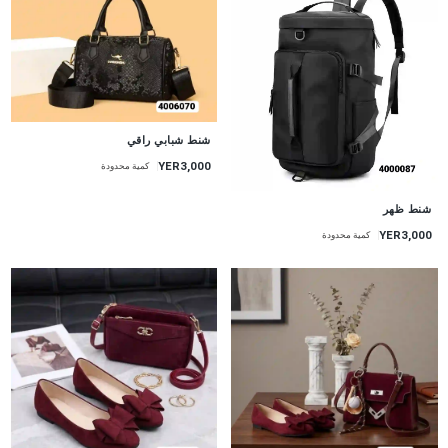
شنط شبابي راقي
YER3,000
كمية محدودة
شنط ظهر
YER3,000
كمية محدودة