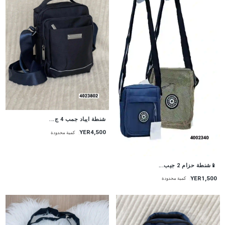
شنطة ايباد جمب 4 ج...
YER4,500
كمية محدودة
📱شنطة حزام 2 جيب...
YER1,500
كمية محدودة