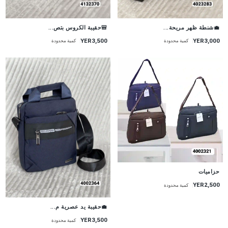
💼شنطة ظهر مريحة...
🎒حقيبة الكروس بتص...
YER3,000
YER3,500
كمية محدودة
كمية محدودة
حزاميات
YER2,500
كمية محدودة
💼حقيبة يد عصرية م...
YER3,500
كمية محدودة