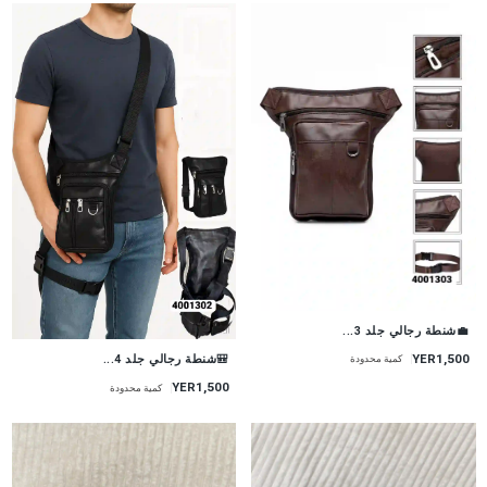
💼شنطة رجالي جلد 3...
YER1,500
🎒شنطة رجالي جلد 4...
كمية محدودة
YER1,500
كمية محدودة