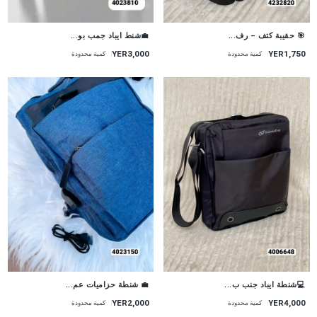
🎯 حقيبة كتف – رف...
💼شنط ايباد جمب بو...
YER1,750
YER3,000
كمية محدودة
كمية محدودة
💻شنطة ايباد جنب ب...
💼 شنطة حزاميات عم...
YER2,000
YER4,000
كمية محدودة
كمية محدودة