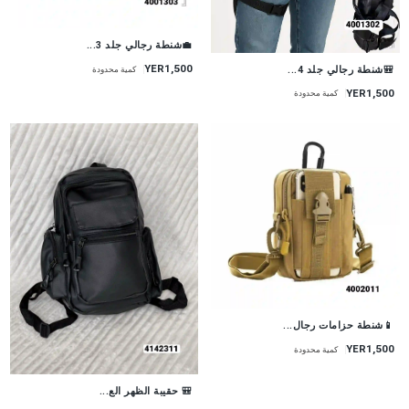
💼شنطة رجالي جلد 3...
YER1,500
🎒شنطة رجالي جلد 4...
كمية محدودة
YER1,500
كمية محدودة
📱شنطة حزامات رجال...
YER1,500
كمية محدودة
🎒 حقيبة الظهر الع...