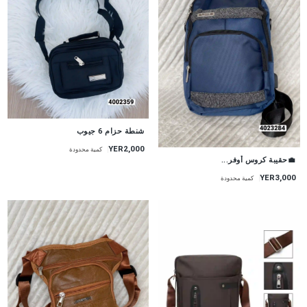
شنطة حزام 6 جيوب
YER2,000
كمية محدودة
💼حقيبة كروس أوفر...
YER3,000
كمية محدودة