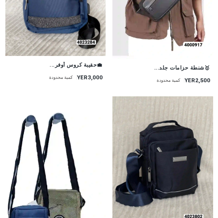
💼حقيبة كروس أوفر...
🥇شنطة حزامات جلد...
YER3,000
كمية محدودة
YER2,500
كمية محدودة