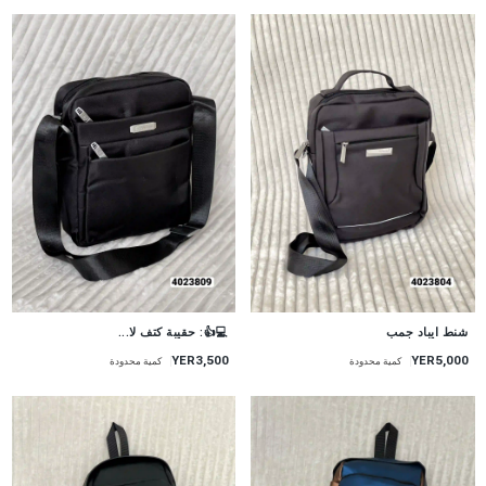
شنط ايباد جمب
💻👍: حقيبة كتف لا...
YER5,000
YER3,500
كمية محدودة
كمية محدودة