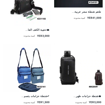
طقم شنطة سفر عربية...
YER41,000
كمية محدودة
💼حقيبة الكتف الفا...
YER3,000
كمية محدودة
💼شنطة حزامات ظهر...
✔شنطة حزامات بتصم...
YER1,500
YER3,000
كمية محدودة
كمية محدودة