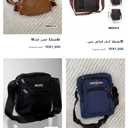
👍شنطةً خصر جلد🎒
😎شنطة كدف قماش مس...
YER1,500
كمية محدودة
YER1,500
كمية محدودة