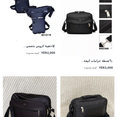
🥇حقيبة كروس بتصمي...
YER2,000
كمية محدودة
🏷شنطة حزامات أنيقة...
YER2,000
كمية محدودة