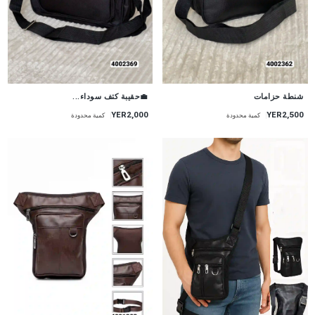
💼حقيبة كتف سوداء...
شنطة حزامات
YER2,000
YER2,500
كمية محدودة
كمية محدودة