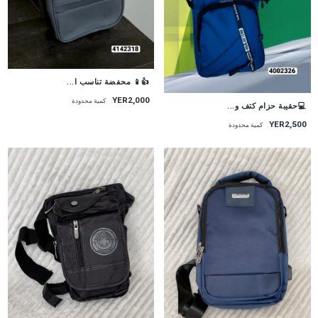
👍📱 محفضة تناسب ا...
YER2,000
كمية محدودة
💻حقيبة حزام كتف و...
YER2,500
كمية محدودة