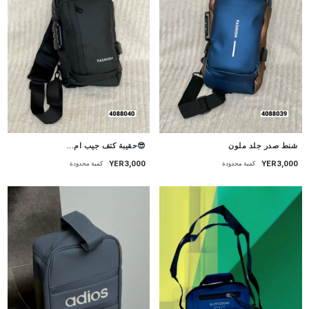
شنط صدر جلد ملون
😎حقيبة كتف جيب ام...
YER3,000
YER3,000
كمية محدودة
كمية محدودة