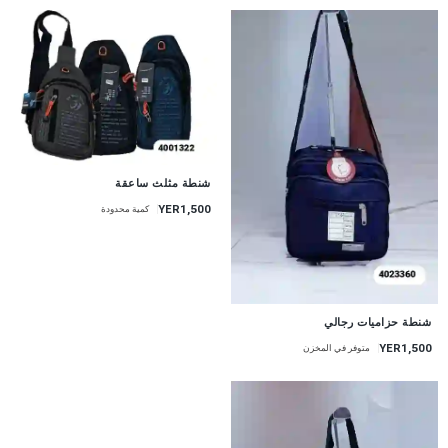
شنطة مثلث ساعقة
YER1,500
كمية محدودة
شنطة حزاميات رجالي
YER1,500
متوفر في المخزن