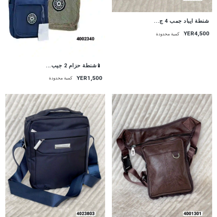
شنطة ايباد جمب 4 ج...
YER4,500
كمية محدودة
📱شنطة حزام 2 جيب...
YER1,500
كمية محدودة