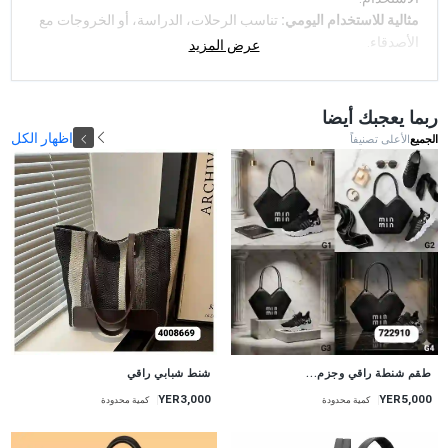
مثالية للاستخدام اليومي:
تناسب الرحلات، الدراسة، أو الخروجات مع
الأصدقاء.
عرض المزيد
احصل على حقيبتك اليوم لتكون دائمًا في قمة الأناقة والراحة!
ربما يعجبك أيضا
اظهار الكل
الجميع
الأعلى تصنيفاً
طقم شنطة راقي وجزم...
شنط شبابي راقي
YER3,000
YER5,000
كمية محدودة
كمية محدودة