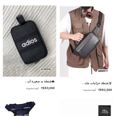
💼شنطة يد صغيرة أن...
🥇شنطة حزامات جلد...
YER3,000
كمية محدودة
YER2,500
كمية محدودة