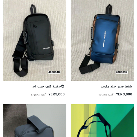
شنط صدر جلد ملون
😎حقيبة كتف جيب ام...
YER3,000
YER3,000
كمية محدودة
كمية محدودة