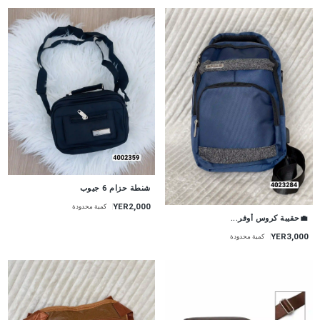
شنطة حزام 6 جيوب
YER2,000
كمية محدودة
💼حقيبة كروس أوفر...
YER3,000
كمية محدودة