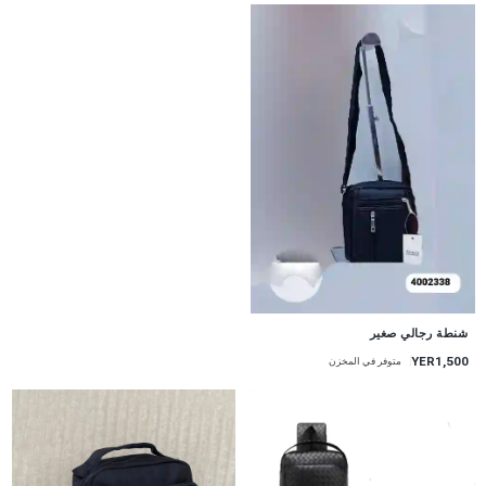
شنطة رجالي صغير
YER1,500
متوفر في المخزن