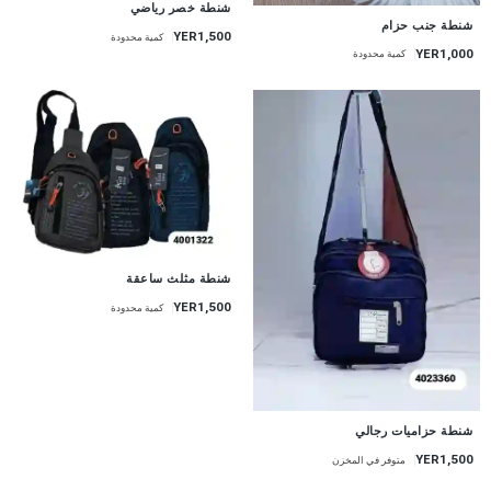
شنطة خصر رياضي
شنطة جنب حزام
YER1,500
كمية محدودة
YER1,000
كمية محدودة
شنطة مثلث ساعقة
YER1,500
كمية محدودة
شنطة حزاميات رجالي
YER1,500
متوفر في المخزن