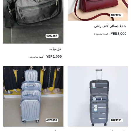
شنط نسائي كتف راقي
YER3,000
كمية محدودة
حزاميات
YER2,000
كمية محدودة