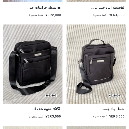
💻شنطة ايباد جنب ب...
💼 شنطة حزاميات عم...
YER2,000
YER4,000
كمية محدودة
كمية محدودة
شنط ايباد جمب
💻👍: حقيبة كتف لا...
YER5,000
YER3,500
كمية محدودة
كمية محدودة