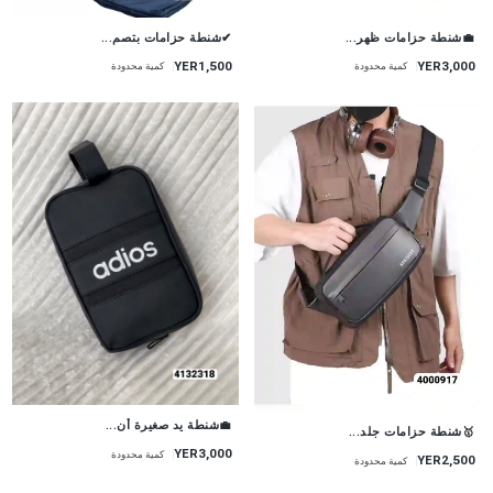
💼شنطة حزامات ظهر...
✔شنطة حزامات بتصم...
YER1,500
YER3,000
كمية محدودة
كمية محدودة
💼شنطة يد صغيرة أن...
🥇شنطة حزامات جلد...
YER3,000
كمية محدودة
YER2,500
كمية محدودة