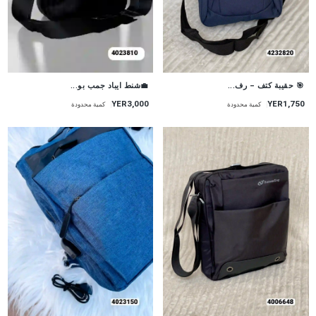
🎯 حقيبة كتف – رف...
💼شنط ايباد جمب بو...
YER1,750
YER3,000
كمية محدودة
كمية محدودة