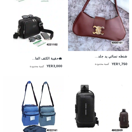
شنطه نسائي يد جلد...
💼حقيبة الكتف الفا...
YER1,750
كمية محدودة
YER3,000
كمية محدودة