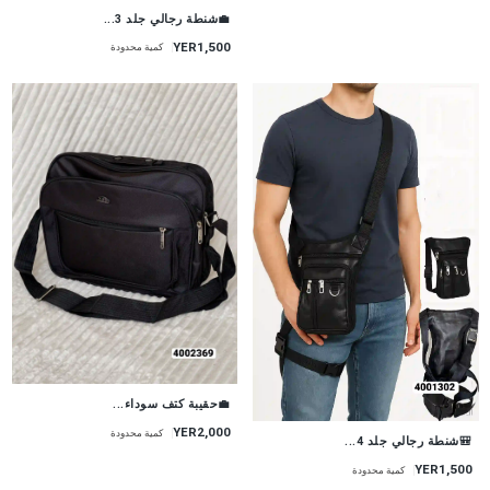
💼شنطة رجالي جلد 3...
YER1,500
كمية محدودة
💼حقيبة كتف سوداء...
YER2,000
كمية محدودة
🎒شنطة رجالي جلد 4...
YER1,500
كمية محدودة