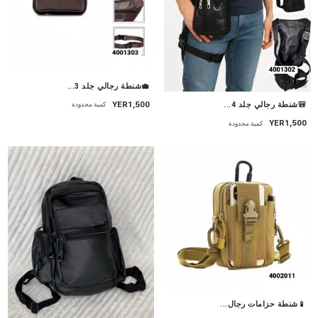
💼شنطة رجالي جلد 3...
YER1,500
🎒شنطة رجالي جلد 4...
كمية محدودة
YER1,500
كمية محدودة
📱شنطة حزامات رجال...