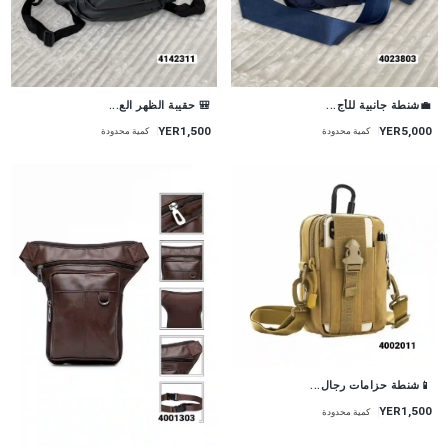
💼شنطة جانبية للأج...
🎒 حقيبة الظهر الع...
YER1,500
YER5,000
كمية محدودة
كمية محدودة
📱شنطة حزامات رجال...
YER1,500
كمية محدودة