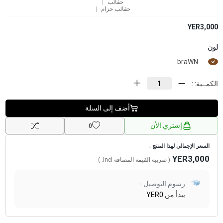
حقائب
حقائب حزام
YER3,000
لون
braWN
الكمــية: :
أضف إلى السلة
إشتري الأن
0
السعر الإجمالي لهذا المنتج :
YER3,000
( ضريبة القيمة المضافة
Incl.
)
رسوم التوصيل -
يبدأ من
YER0