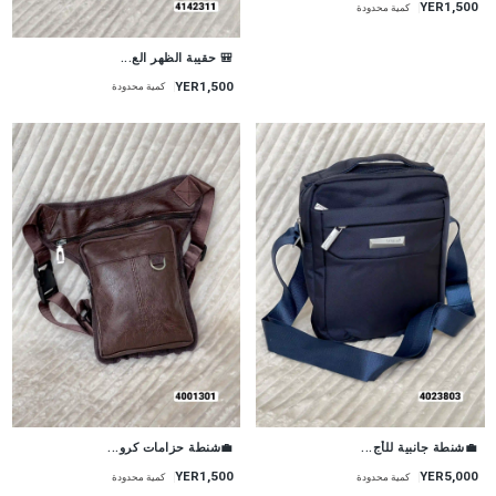
YER1,500
كمية محدودة
🎒 حقيبة الظهر الع...
YER1,500
كمية محدودة
💼شنطة جانبية للأج...
💼شنطة حزامات كرو...
YER5,000
YER1,500
كمية محدودة
كمية محدودة