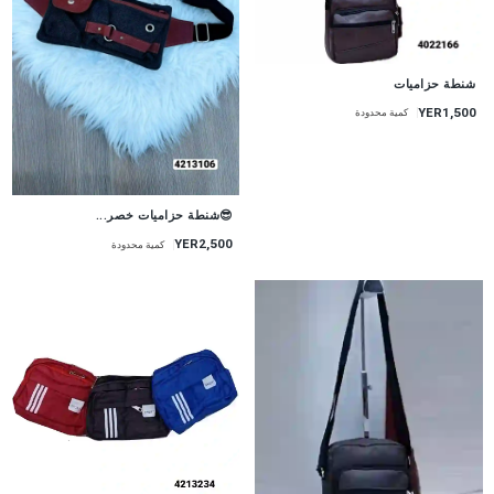
شنطة حزاميات
YER1,500
كمية محدودة
😎شنطة حزاميات خصر...
YER2,500
كمية محدودة