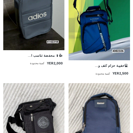
👍📱 محفضة تناسب ا...
YER2,000
كمية محدودة
💻حقيبة حزام كتف و...
YER2,500
كمية محدودة