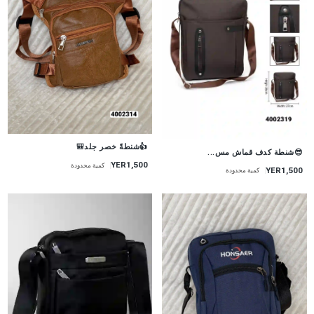
👍شنطةً خصر جلد🎒
😎شنطة كدف قماش مس...
YER1,500
كمية محدودة
YER1,500
كمية محدودة