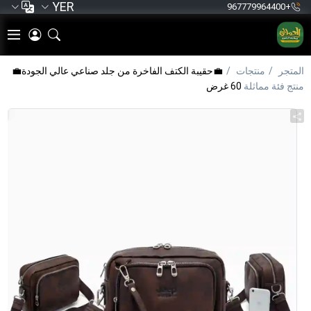
YER
+967779964400
المتجر
منتجات
💼حقيبة الكتف الفاخرة من جلد صناعي عالي الجودة💼
منتج فئة مماثلة
60 غرض