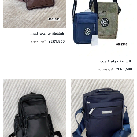
💼شنطة حزامات كرو...
YER1,500
كمية محدودة
📱شنطة حزام 2 جيب...
YER1,500
كمية محدودة