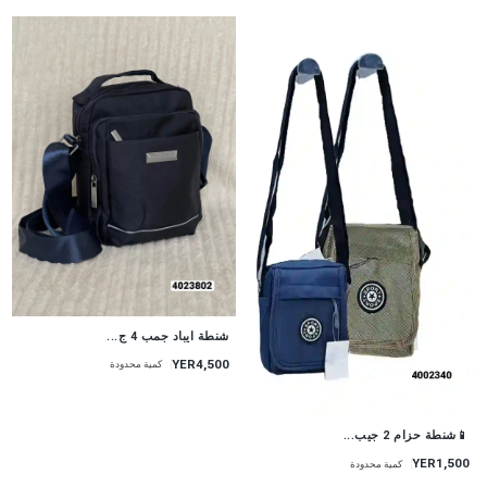
شنطة ايباد جمب 4 ج...
YER4,500
كمية محدودة
📱شنطة حزام 2 جيب...
YER1,500
كمية محدودة