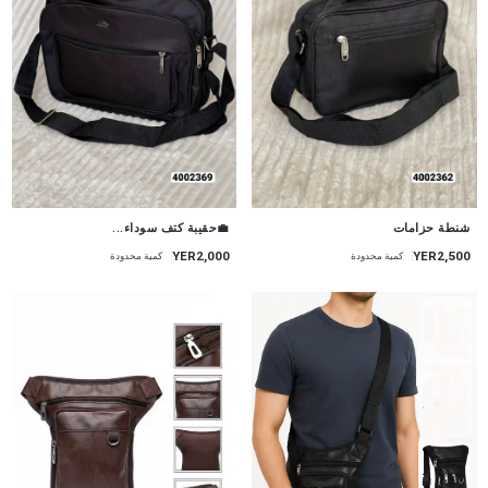
💼حقيبة كتف سوداء...
شنطة حزامات
YER2,000
YER2,500
كمية محدودة
كمية محدودة