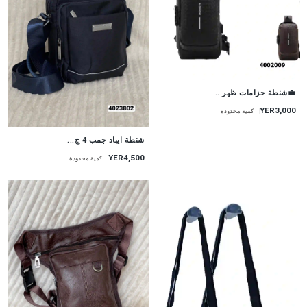
💼شنطة حزامات ظهر...
YER3,000
كمية محدودة
شنطة ايباد جمب 4 ج...
YER4,500
كمية محدودة