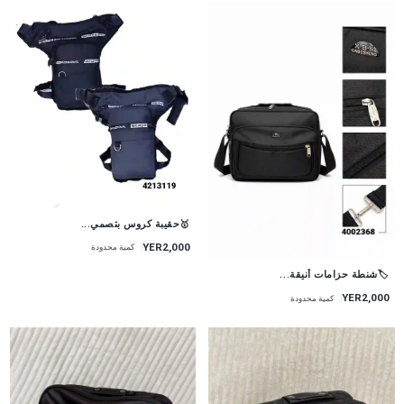
🥇حقيبة كروس بتصمي...
YER2,000
كمية محدودة
🏷شنطة حزامات أنيقة...
YER2,000
كمية محدودة