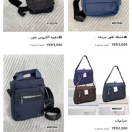
💼شنطة ظهر مريحة...
🎒حقيبة الكروس بتص...
YER3,000
YER3,500
كمية محدودة
كمية محدودة
حزاميات
YER2,500
كمية محدودة