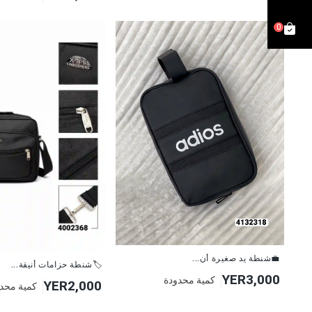
0
💼شنطة يد صغيرة أن...
🏷شنطة حزامات أنيقة...
YER3,000
كمية محدودة
YER2,000
كمية محد