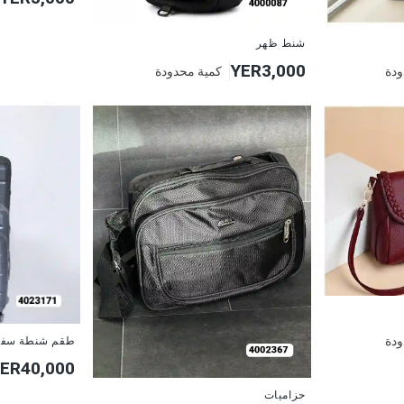
شنط ظهر
YER3,000
ودة
كمية محدودة
ودة
طقم شنطة سفر 
ER40,000
حزاميات