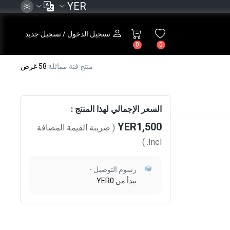
YER
تسجيل الدخول / تسجيل جديد
0
0
منتج فئة مماثلة
58 غرض
السعر الإجمالي لهذا المنتج :
YER1,500
( ضريبة القيمة المضافة
)
Incl.
رسوم التوصيل -
يبدأ من
YER0