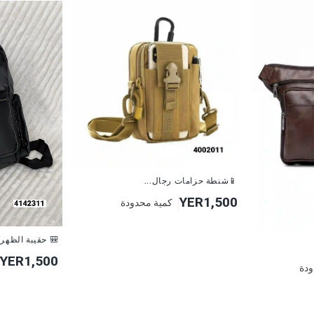
📱شنطة حزامات رجال...
YER1,500
كمية محدودة
🎒 حقيبة الظهر ا
YER1,500
ودة