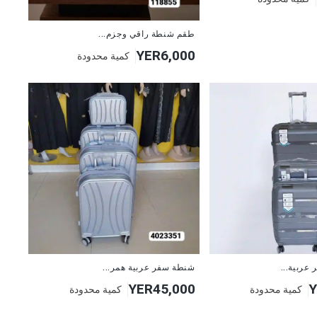
طقم شنطة راقي وجزم...
YER6,000
كمية محدودة
عربية...
شنطة سفر عربية همر...
YER45,000
Y
كمية محدودة
كمية محدودة