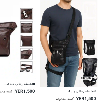
💼شنطة رجالي جلد 3...
YER1,500
كمية محد
🎒شنطة رجالي جلد 4...
YER1,500
كمية محدودة