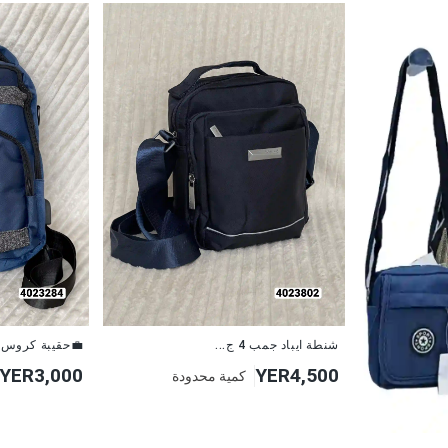
شنطة ايباد جمب 4 ج...
💼حقيبة كروس أ
YER3,000
YER4,500
كمية محدودة