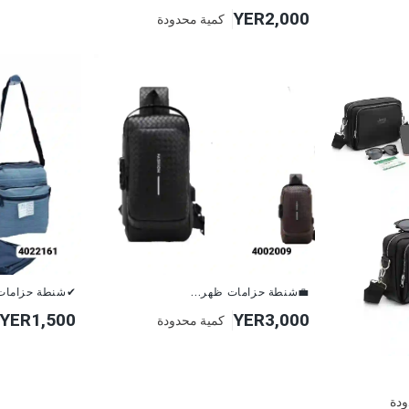
YER2,000
كمية محدودة
💼شنطة حزامات ظهر...
✔شنطة حزامات بتصم..
YER1,500
YER3,000
كمية محدودة
ودة