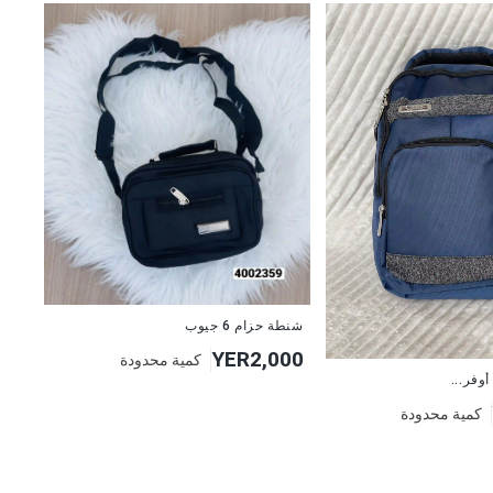
شنطة حزام 6 جيوب
YER2,000
كمية محدودة
وفر...
كمية محدودة