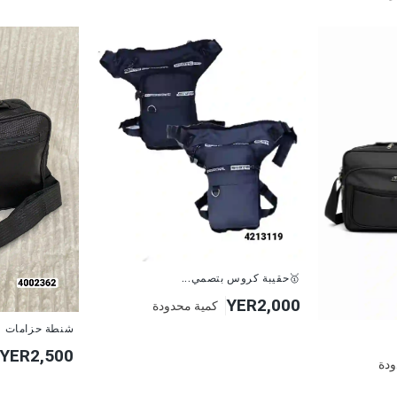
🥇حقيبة كروس بتصمي...
YER2,000
كمية محدودة
شنطة حزامات
YER2,500
ودة