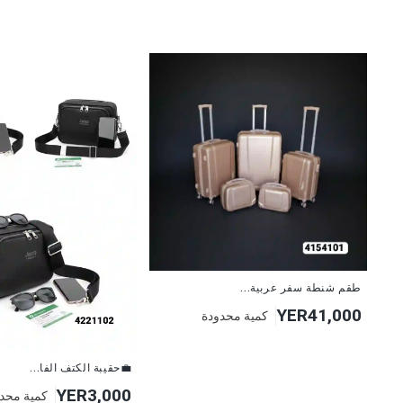
طقم شنطة سفر عربية...
YER41,000
كمية محدودة
💼حقيبة الكتف الفا...
YER3,000
كمية محد