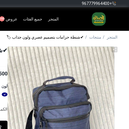
+967779964400
المتجر
جميع الفئات
عروض
99+
المتجر
منتجات
✔شنطة حزامات بتصميم عصري ولون جذاب 🏷
✔شن
500
لون
الكمــ