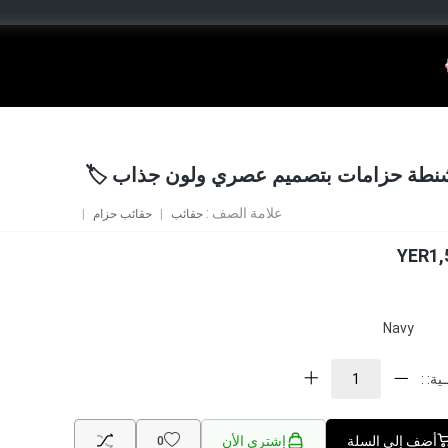
طة حزامات بتصميم عصري ولون جذاب 🏷
علامة الصف :
حقائب
حقائب حزام
YER1,
Navy
ية: :
أضف إلى السلة
إشتري الأن
0