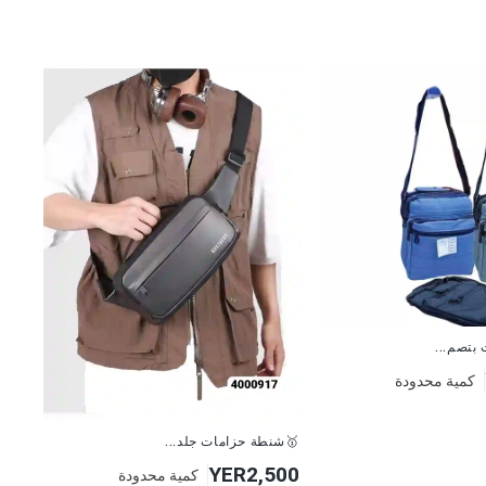
.
كمية محدودة
🥇شنطة حزامات جلد...
YER2,500
كمية محدودة