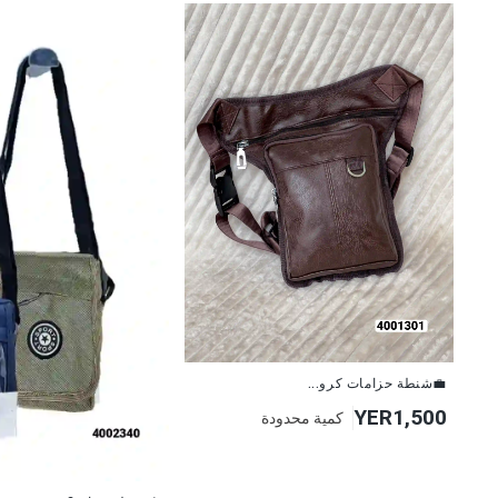
💼شنطة حزامات كرو...
YER1,500
كمية محدودة