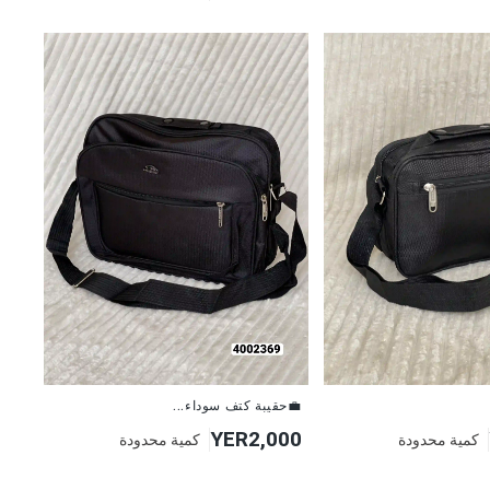
💼حقيبة كتف سوداء...
YER2,000
كمية محدودة
كمية محدودة