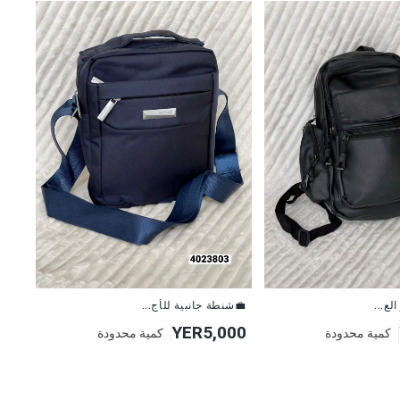
لع...
💼شنطة جانبية للأج...
YER5,000
كمية محدودة
كمية محدودة