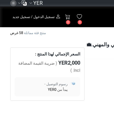
YER
تسجيل الدخول / تسجيل جديد
0
0
منتج فئة مماثلة
58 غرض
 والمهني.💼
السعر الإجمالي لهذا المنتج :
YER2,000
( ضريبة القيمة المضافة
)
Incl.
رسوم التوصيل -
يبدأ من
YER0