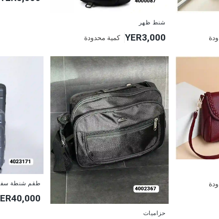
شنط ظهر
YER3,000
ودة
كمية محدودة
ودة
طقم شنطة سفر 
ER40,000
حزاميات