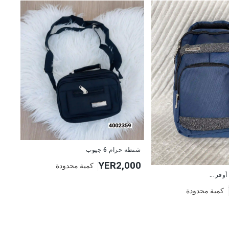
شنطة حزام 6 جيوب
YER2,000
كمية محدودة
وفر...
كمية محدودة