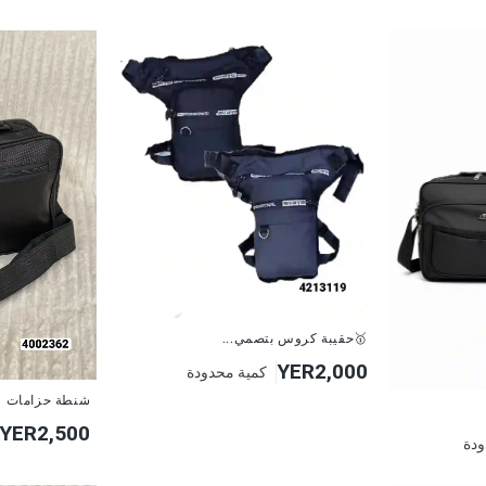
🥇حقيبة كروس بتصمي...
YER2,000
كمية محدودة
شنطة حزامات
YER2,500
ودة