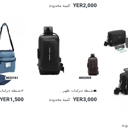
YER2,000
كمية محدودة
💼شنطة حزامات ظهر...
✔شنطة حزامات بتصم..
YER1,500
YER3,000
كمية محدودة
ودة