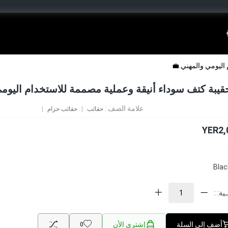
اليومي والمهني.💼
قيبة كتف سوداء أنيقة وعملية مصممة للاستخدام اليومي
علامة الصف :
حقائب
حقائب حزام
YER2,
Blac
ية: :
أضف إلى السلة
إشتري الأن
0