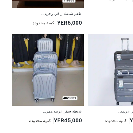
طقم شنطة راقي وجزم...
YER6,000
كمية محدودة
عربية...
شنطة سفر عربية همر...
YER45,000
Y
كمية محدودة
كمية محدودة