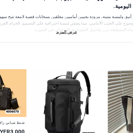
ليومية.
نيق ولمسة متينة، مزودة بجيبين أماميين مغلقين بسحابات فضية لامعة تتيح سهو
بوضوح على الجيب الأمامي، مما يضفي لمسة احترافية على التصميم. الحزام العريض ا
لبيضاء المخططة تبرز تفاصيل الحقيبة بشكل جذاب في الصورة.
عرض المزيد
شنط شبابي راق
YER3,000