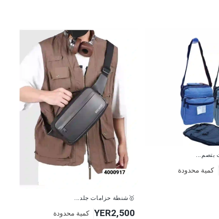
.
كمية محدودة
🥇شنطة حزامات جلد...
YER2,500
كمية محدودة