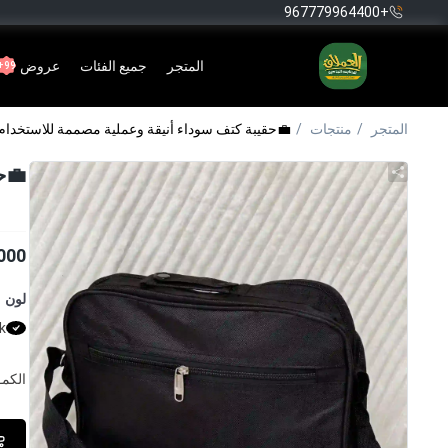
+967779964400
المتجر
جميع الفئات
عروض
99+
المتجر
منتجات
💼حقيبة كتف سوداء أنيقة وعملية مصممة للاستخدام 
💼ح
000
لون
k
الكمــ