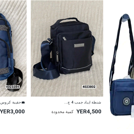
شنطة ايباد جمب 4 ج...
💼حقيبة كروس أ
YER3,000
YER4,500
كمية محدودة