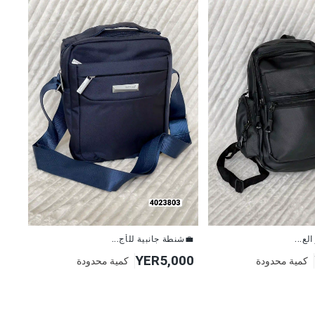
لع...
💼شنطة جانبية للأج...
YER5,000
كمية محدودة
كمية محدودة