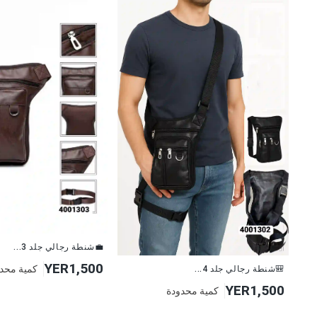
💼شنطة رجالي جلد 3...
YER1,500
كمية محد
🎒شنطة رجالي جلد 4...
YER1,500
كمية محدودة