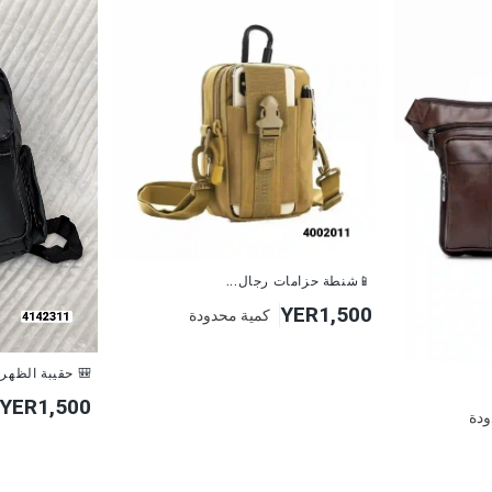
📱شنطة حزامات رجال...
YER1,500
كمية محدودة
🎒 حقيبة الظهر ا
YER1,500
ودة