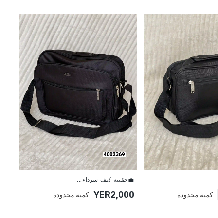
💼حقيبة كتف سوداء...
YER2,000
كمية محدودة
كمية محدودة