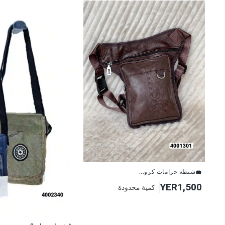
💼شنطة حزامات كرو...
YER1,500
كمية محدودة