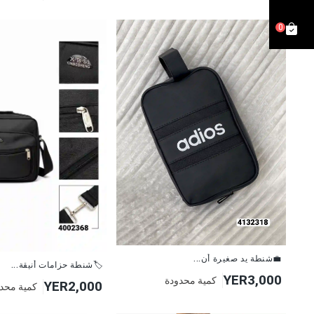
0
💼شنطة يد صغيرة أن...
🏷شنطة حزامات أنيقة...
YER3,000
كمية محدودة
YER2,000
كمية محد