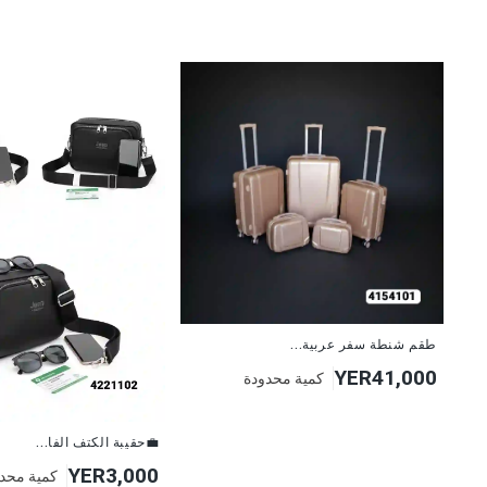
طقم شنطة سفر عربية...
YER41,000
كمية محدودة
💼حقيبة الكتف الفا...
YER3,000
كمية محد