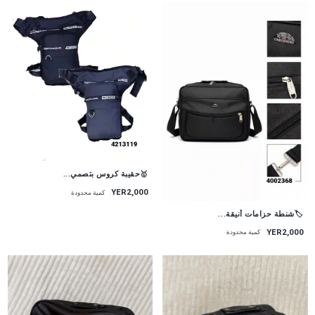
🥇حقيبة كروس بتصمي...
YER2,000
كمية محدودة
🏷شنطة حزامات أنيقة...
YER2,000
كمية محدودة