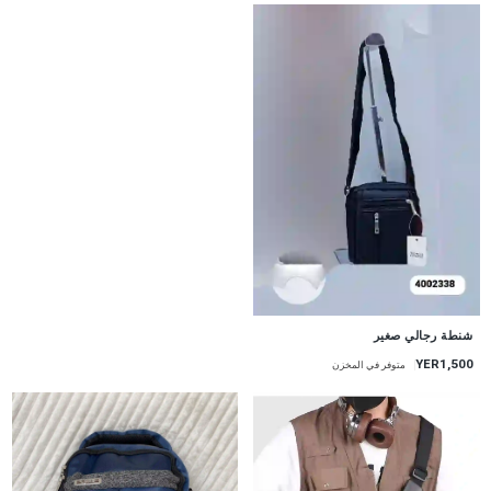
شنطة رجالي صغير
YER1,500
متوفر في المخزن