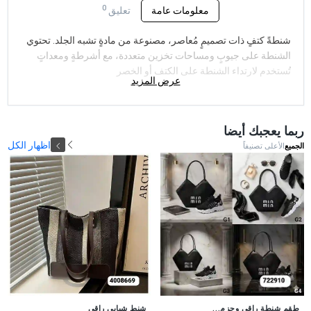
0
معلومات عامة
تعليق
شنطةً كتفٍ ذات تصميمٍ مُعاصر، مصنوعة من مادةٍ تشبه الجلد. تحتوي
الشنطة على جيوبٍ ومساحات تخزين متعددة، مع أشرطةٍ ومعداتٍ
تُستخدم لارتداء الشنطة على الكتف أو الخصر
عرض المزيد
ربما يعجبك أيضا
اظهار الكل
الجميع
الأعلى تصنيفاً
طقم شنطة راقي وجزم...
شنط شبابي راقي