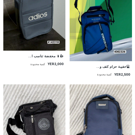
👍📱 محفضة تناسب ا...
YER2,000
كمية محدودة
💻حقيبة حزام كتف و...
YER2,500
كمية محدودة