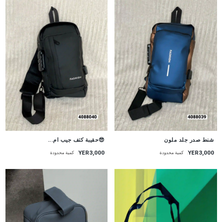
شنط صدر جلد ملون
😎حقيبة كتف جيب ام...
YER3,000
YER3,000
كمية محدودة
كمية محدودة