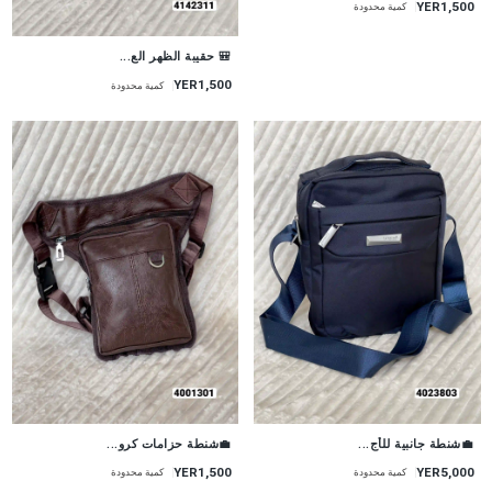
YER1,500
كمية محدودة
🎒 حقيبة الظهر الع...
YER1,500
كمية محدودة
💼شنطة جانبية للأج...
💼شنطة حزامات كرو...
YER5,000
YER1,500
كمية محدودة
كمية محدودة