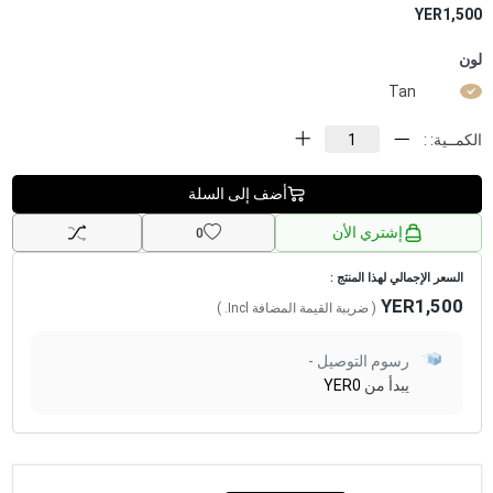
YER1,500
لون
Tan
الكمــية: :
أضف إلى السلة
إشتري الأن
0
السعر الإجمالي لهذا المنتج :
YER1,500
( ضريبة القيمة المضافة
Incl.
)
رسوم التوصيل -
يبدأ من
YER0