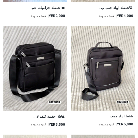
💻شنطة ايباد جنب ب...
💼 شنطة حزاميات عم...
YER2,000
YER4,000
كمية محدودة
كمية محدودة
شنط ايباد جمب
💻👍: حقيبة كتف لا...
YER5,000
YER3,500
كمية محدودة
كمية محدودة