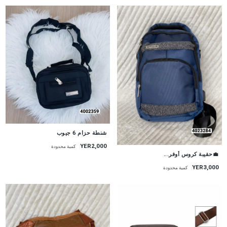
شنطة حزام 6 جيوب
YER2,000
كمية محدودة
💼حقيبة كروس أوفر...
YER3,000
كمية محدودة