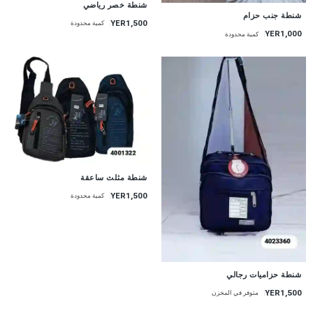
شنطة خصر رياضي
شنطة جنب حزام
YER1,500
كمية محدودة
YER1,000
كمية محدودة
شنطة مثلث ساعقة
YER1,500
كمية محدودة
شنطة حزاميات رجالي
YER1,500
متوفر في المخزن