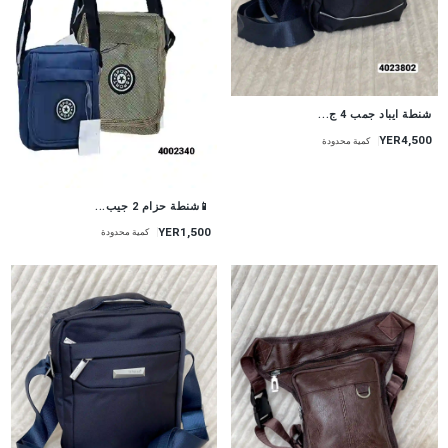
شنطة ايباد جمب 4 ج...
YER4,500
كمية محدودة
📱شنطة حزام 2 جيب...
YER1,500
كمية محدودة