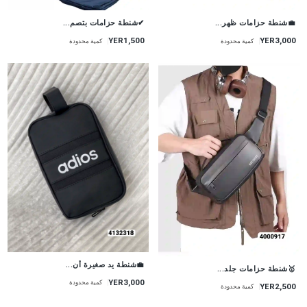
💼شنطة حزامات ظهر...
✔شنطة حزامات بتصم...
YER1,500
YER3,000
كمية محدودة
كمية محدودة
💼شنطة يد صغيرة أن...
🥇شنطة حزامات جلد...
YER3,000
كمية محدودة
YER2,500
كمية محدودة