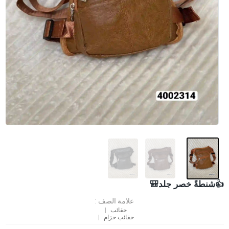
👍شنطةً خصر جلد🎒
علامة الصف :
حقائب
حقائب حزام