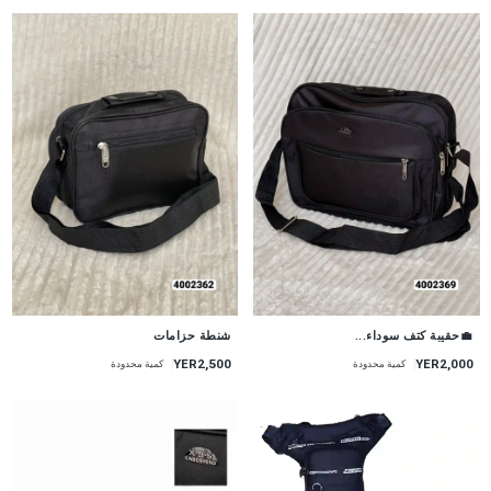
💼حقيبة كتف سوداء...
شنطة حزامات
YER2,000
YER2,500
كمية محدودة
كمية محدودة