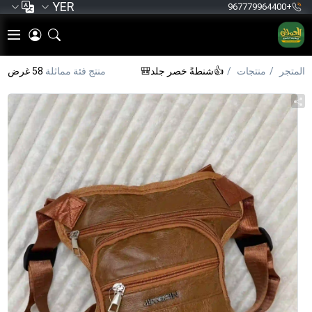
YER
+967779964400
المتجر
منتجات
👍شنطةً خصر جلد🎒
منتج فئة مماثلة
58 غرض