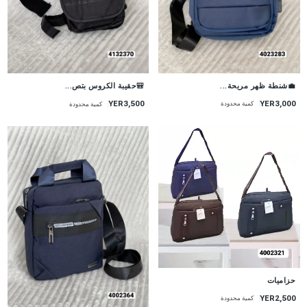
💼شنطة ظهر مريحة...
🎒حقيبة الكروس بتص...
YER3,000
YER3,500
كمية محدودة
كمية محدودة
حزاميات
YER2,500
كمية محدودة