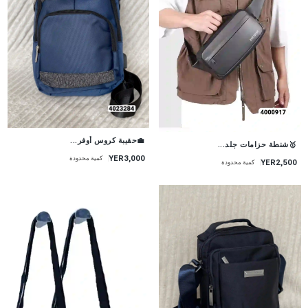
💼حقيبة كروس أوفر...
🥇شنطة حزامات جلد...
YER3,000
كمية محدودة
YER2,500
كمية محدودة