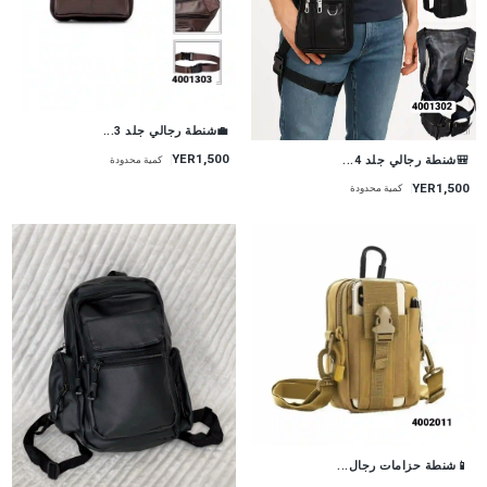
💼شنطة رجالي جلد 3...
YER1,500
🎒شنطة رجالي جلد 4...
كمية محدودة
YER1,500
كمية محدودة
📱شنطة حزامات رجال...