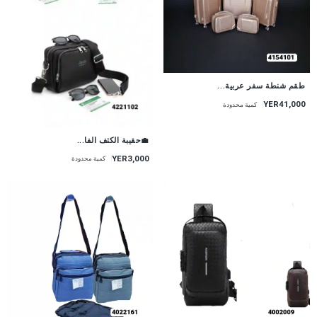
طقم شنطة سفر عربية...
YER41,000
كمية محدودة
💼حقيبة الكتف الفا...
YER3,000
كمية محدودة