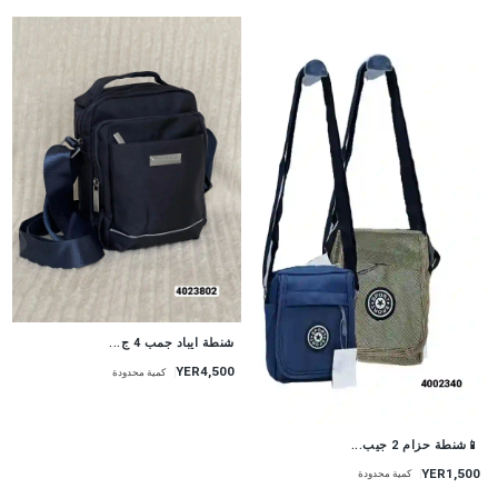
شنطة ايباد جمب 4 ج...
YER4,500
كمية محدودة
📱شنطة حزام 2 جيب...
YER1,500
كمية محدودة