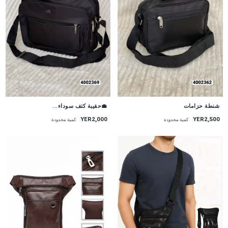
💼حقيبة كتف سوداء...
شنطة حزامات
YER2,000
YER2,500
كمية محدودة
كمية محدودة