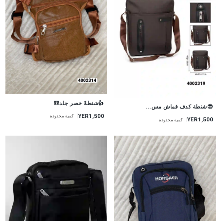
👍شنطةً خصر جلد🎒
😎شنطة كدف قماش مس...
YER1,500
كمية محدودة
YER1,500
كمية محدودة