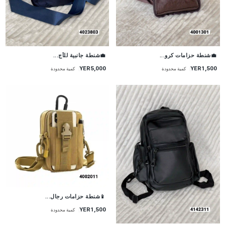
💼شنطة جانبية للأج...
💼شنطة حزامات كرو...
YER5,000
YER1,500
كمية محدودة
كمية محدودة
📱شنطة حزامات رجال...
YER1,500
كمية محدودة