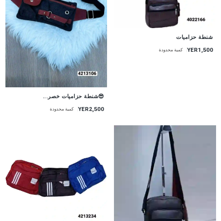
شنطة حزاميات
YER1,500
كمية محدودة
😎شنطة حزاميات خصر...
YER2,500
كمية محدودة