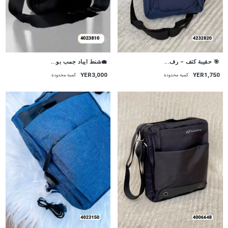
🎯 حقيبة كتف – رف...
💼شنط ايباد جمب بو...
YER1,750
YER3,000
كمية محدودة
كمية محدودة