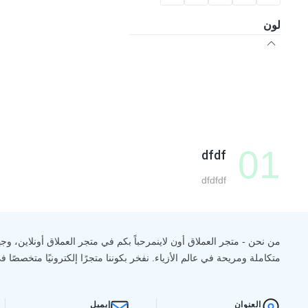
لون
01
dfdf
dfdfdf
من نحن - متجر العملاق أون لاينمرحباً بكم في متجر العملاق أونلاين، وج
متكاملة ومريحة في عالم الأزياء. نفخر بكوننا متجرًا إلكترونيًا متخصصًا 
العنوان
إيميل