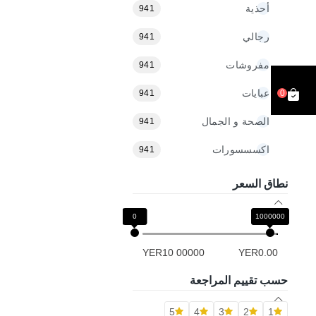
أحذية
941
رجالي
941
مفروشات
941
عبايات
941
0
الصحة و الجمال
941
اكسسسورات
941
نطاق السعر
0
1000000
YER10 00000
YER0.00
حسب تقييم المراجعة
5
4
3
2
1