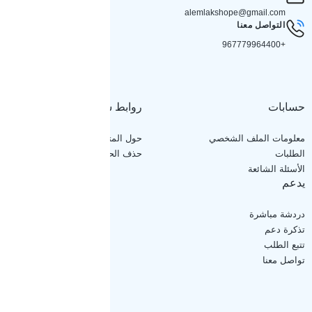
alemlakshope@gmail.com
التواصل معنا
+967779964400
حسابات
روابط سريعة
معلومات الملف الشخصي
حول المتجر
الطلبات
حذف الحساب
الأسئلة الشائعة
يدعم
دردشة مباشرة
تذكرة دعم
تتبع الطلب
تواصل معنا