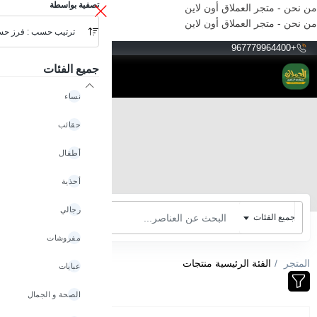
تصفية بواسطة
من نحن - متجر العملاق أون لاين
من نحن - متجر العملاق أون لاين
ترتيب حسب : فرز ح
YER
+967779964400
جميع الفئات
نساء
حقائب
أطفال
أحذية
رجالي
جميع الفئات
مفروشات
المتجر
الفئة الرئيسية منتجات
عبايات
الصحة و الجمال