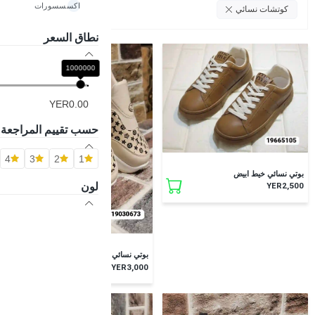
اكسسسورات
امسح الكل
كوتشات نسائي
نطاق السعر
1000000
YER0.00
حسب تقييم المراجعة
4
3
2
1
بوتي نسائي خيط ابيض
لون
YER2,500
بوتي نسائي كعب طبي
YER3,000