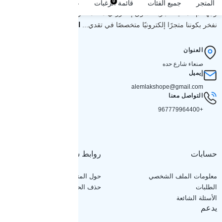
من نحن - متجر العملاق أون لاينمرحباً بكم في متجر العملاق أونلاين،
0
0
المتجر
جميع الفئات
قائمة الرغبات
عربة التسوق
حسابي
وجهتكم المثالية لتجربة تسوق إلكتروني متكاملة ومريحة في عالم الأزياء.
نفخر بكوننا متجرًا إلكترونيًا متخصصًا في تقدي...
اقرأ المزيد
العنوان
صنعاء شارع حده
إيميل
alemlakshope@gmail.com
التواصل معنا
+967779964400
حسابات
روابط سريعة
معلومات الملف الشخصي
حول المتجر
الطلبات
حذف الحساب
الأسئلة الشائعة
يدعم