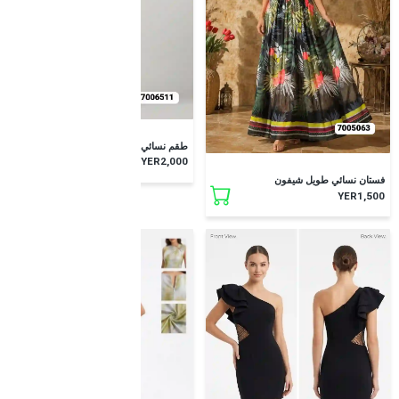
طقم نسائي طويل
YER2,000
فستان نسائي طويل شيفون
YER1,500