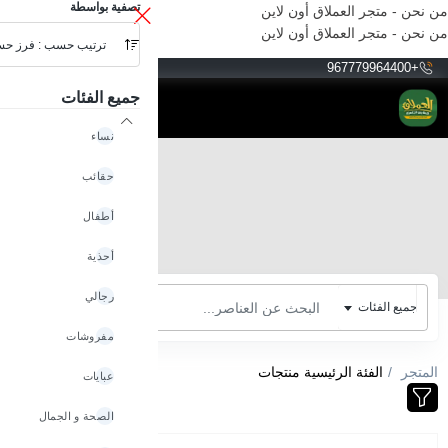
تصفية بواسطة
من نحن - متجر العملاق أون لاين
من نحن - متجر العملاق أون لاين
ترتيب حسب : فرز ح
YER
+967779964400
جميع الفئات
نساء
حقائب
أطفال
أحذية
رجالي
جميع الفئات
مفروشات
المتجر
الفئة الرئيسية منتجات
عبايات
الصحة و الجمال