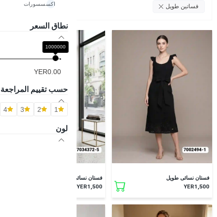
اكسسسورات
امسح الكل
فساتين طويل
نطاق السعر
1000000
YER0.00
حسب تقييم المراجعة
4
3
2
1
لون
جديد
جديد
فستان نسائى طويل
فستان نسائي طويل
YER1,500
YER1,500