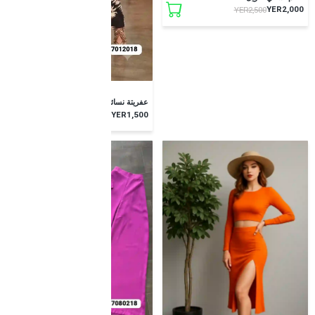
YER2,000
YER2,500
عفريتة نسائي بنطلون شيفون مشجر
YER1,500