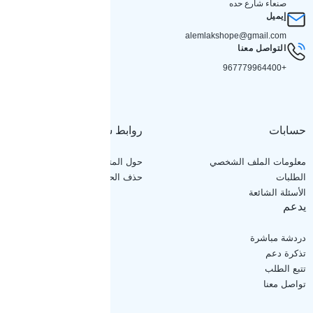
صنعاء شارع حده
إيميل
alemlakshope@gmail.com
التواصل معنا
+967779964400
حسابات
روابط سريعة
معلومات الملف الشخصي
حول المتجر
الطلبات
حذف الحساب
الأسئلة الشائعة
يدعم
دردشة مباشرة
تذكرة دعم
تتبع الطلب
تواصل معنا