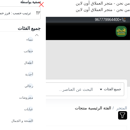
تصفية بواسطة
من نحن - متجر العملاق أون لاين
من نحن - متجر العملاق أون لاين
ترتيب حسب : فرز ح
YER
+967779964400
جميع الفئات
نساء
حقائب
أطفال
أحذية
رجالي
جميع الفئات
مفروشات
المتجر
الفئة الرئيسية منتجات
عبايات
الصحة و الجمال