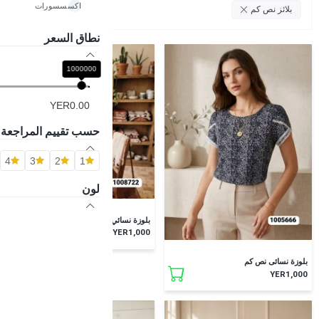
اكسسسورات
امسح الكل
بلائز نص كم
نطاق السعر
1000000
YER0.00
حسب تقييم المراجعة
4
3
2
1
لون
جديد
بلوزة نسائي نص كم
YER1,000
جديد
بلوزة نسائى نص كم
YER1,000