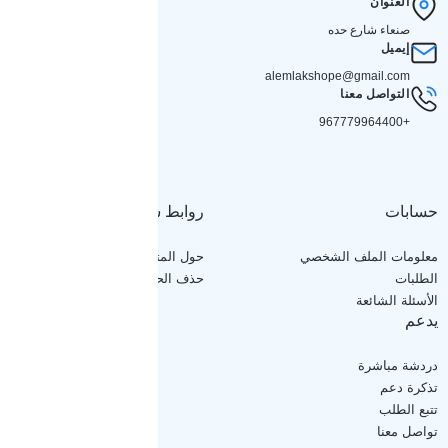
العنوان
صنعاء شارع حده
إيميل
alemlakshope@gmail.com
التواصل معنا
+967779964400
حسابات
روابط سريعة
معلومات الملف الشخصي
حول المتجر
الطلبات
حذف الحساب
الأسئلة الشائعة
يدعم
دردشة مباشرة
تذكرة دعم
تتبع الطلب
تواصل معنا