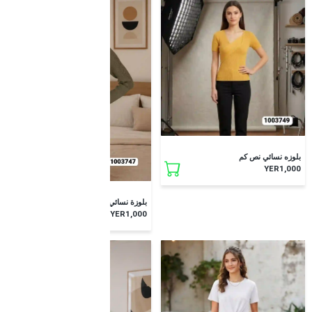
جديد
بلوزه نسائي نص كم
YER1,000
جديد
بلوزة نسائي كم طويل
YER1,000