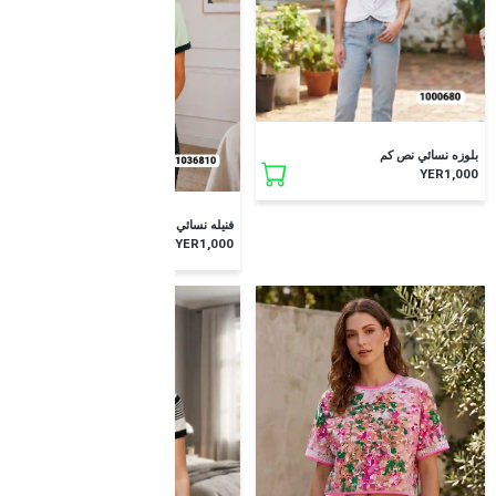
جديد
بلوزه نسائي نص كم
YER1,000
جديد
فنيله نسائي نص كم
YER1,000