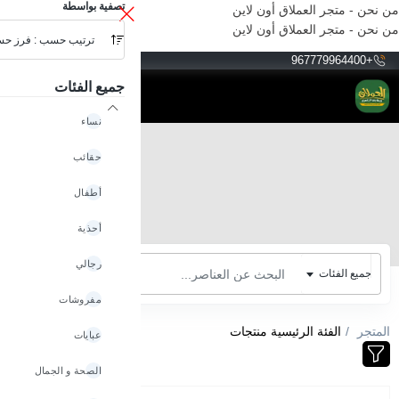
تصفية بواسطة
من نحن - متجر العملاق أون لاين
من نحن - متجر العملاق أون لاين
ترتيب حسب : فرز ح
YER
+967779964400
جميع الفئات
نساء
حقائب
أطفال
أحذية
رجالي
جميع الفئات
مفروشات
المتجر
الفئة الرئيسية منتجات
عبايات
الصحة و الجمال